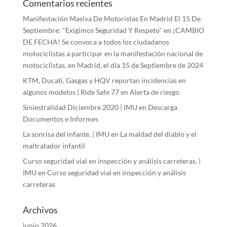
Comentarios recientes
Manifestación Masiva De Motoristas En Madrid El 15 De
Septiembre: "Exigimos Seguridad Y Respeto"
en
¡CAMBIO
DE FECHA! Se convoca a todos los ciudadanos
motociclistas a participar en la manifestación nacional de
motociclistas, en Madrid, el día 15 de Septiembre de 2024
KTM, Ducati, Gasgas y HQV reportan incidencias en
algunos modelos | Ride Safe 77
en
Alerta de riesgo
Siniestralidad Diciembre 2020 | IMU
en
Descarga
Documentos e Informes
La sonrisa del infante. | IMU
en
La maldad del diablo y el
maltratador infantil
Curso seguridad vial en inspección y análisis carreteras. |
IMU
en
Curso seguridad vial en inspección y análisis
carreteras
Archivos
junio 2026