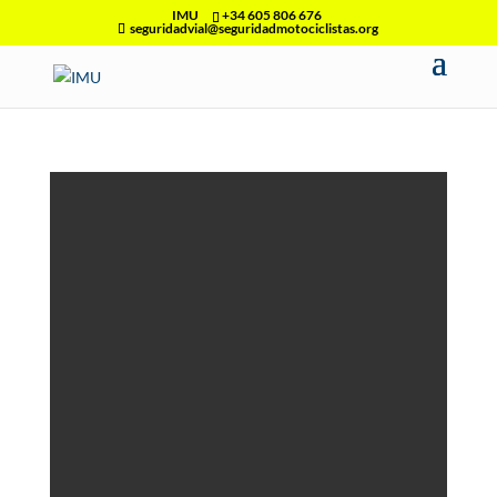
IMU
+34 605 806 676
seguridadvial@seguridadmotociclistas.org