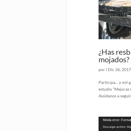
¿Has resb
mojados?
por
|
Dic 26, 2017
Participa… y mil 
estudio “Mejoras 
Ayúdanos a seguir
Reproductor
Media error: Format
de
Descargar archivo: ht