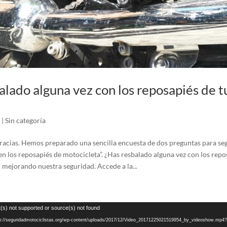
alado alguna vez con los reposapiés de 
|
Sin categoría
gracias. Hemos preparado una sencilla encuesta de dos preguntas para seg
en los reposapiés de motocicleta”. ¿Has resbalado alguna vez con los rep
 mejorando nuestra seguridad. Accede a la...
(s) not supported or source(s) not found
tp://seguridadmotociclistas.org/wp-content/uploads/2017/12/Video_20171225021519954_by_videoshow.mp4