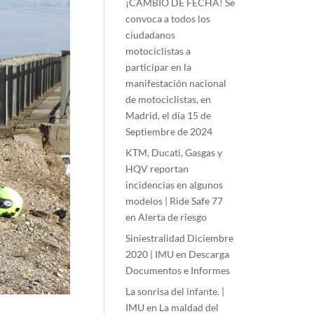
¡CAMBIO DE FECHA! Se
convoca a todos los
ciudadanos
motociclistas a
participar en la
manifestación nacional
de motociclistas, en
Madrid, el día 15 de
Septiembre de 2024
KTM, Ducati, Gasgas y
HQV reportan
incidencias en algunos
modelos | Ride Safe 77
en
Alerta de riesgo
Siniestralidad Diciembre
2020 | IMU
en
Descarga
Documentos e Informes
La sonrisa del infante. |
IMU
en
La maldad del