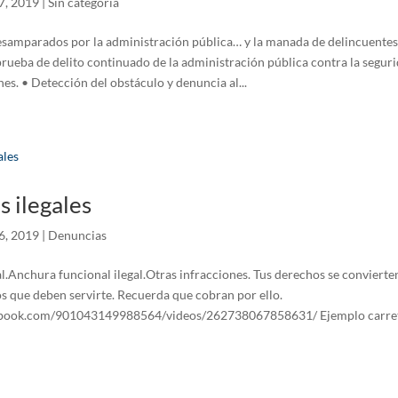
7, 2019
|
Sin categoría
samparados por la administración pública… y la manada de delincuentes
rueba de delito continuado de la administración pública contra la segurid
es. • Detección del obstáculo y denuncia al...
s ilegales
6, 2019
|
Denuncias
al.Anchura funcional ilegal.Otras infracciones. Tus derechos se convierten
os que deben servirte. Recuerda que cobran por ello.
book.com/901043149988564/videos/262738067858631/ Ejemplo carrete