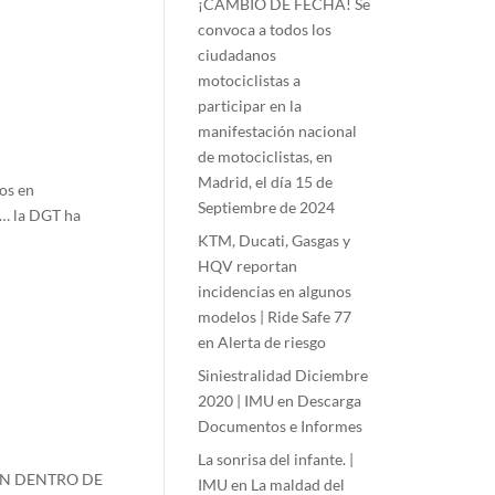
¡CAMBIO DE FECHA! Se
convoca a todos los
ciudadanos
motociclistas a
participar en la
manifestación nacional
de motociclistas, en
Madrid, el día 15 de
os en
Septiembre de 2024
a… la DGT ha
KTM, Ducati, Gasgas y
HQV reportan
incidencias en algunos
modelos | Ride Safe 77
en
Alerta de riesgo
Siniestralidad Diciembre
2020 | IMU
en
Descarga
Documentos e Informes
La sonrisa del infante. |
BRAN DENTRO DE
IMU
en
La maldad del