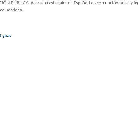
N PÚBLICA. #carreterasilegales en España. La #corrupciónmoral y leg
ciudadana...
tiguas