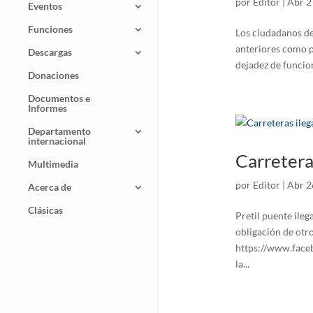
por
Editor
|
Abr 2
Eventos
Funciones
Los ciudadanos de
anteriores como p
Descargas
dejadez de funcion
Donaciones
Documentos e
Informes
Departamento
internacional
Carretera
Multimedia
por
Editor
|
Abr 2
Acerca de
Clásicas
Pretil puente ileg
obligación de otr
https://www.face
la...