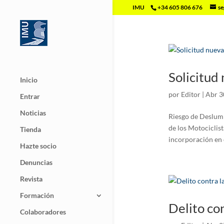
IMU
+34 605 806 676
se
Solicitud 
Inicio
por
Editor
|
Abr 3
Entrar
Noticias
Riesgo de Deslum
de los Motociclist
Tienda
incorporación en c
Hazte socio
Denuncias
Revista
Formación
Delito con
Colaboradores