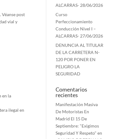
ALCARRAS- 28/06/2026
. Véanse post
Curso
ad vial y
Perfeccionamiento
Conducción Nivel I –
ALCARRAS- 27/06/2026
DENUNCIA AL TITULAR
DE LA CARRETERA N-
120 POR PONER EN
PELIGRO LA
SEGURIDAD
Comentarios
recientes
 en la
Manifestación Masiva
ra ilegal en
De Motoristas En
Madrid El 15 De
Septiembre: "Exigimos
Seguridad Y Respeto"
en