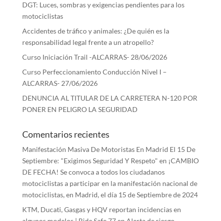
DGT: Luces, sombras y exigencias pendientes para los
motociclistas
Accidentes de tráfico y animales: ¿De quién es la
responsabilidad legal frente a un atropello?
Curso Iniciación Trail -ALCARRAS- 28/06/2026
Curso Perfeccionamiento Conducción Nivel I –
ALCARRAS- 27/06/2026
DENUNCIA AL TITULAR DE LA CARRETERA N-120 POR
PONER EN PELIGRO LA SEGURIDAD
Comentarios recientes
Manifestación Masiva De Motoristas En Madrid El 15 De
Septiembre: "Exigimos Seguridad Y Respeto"
en
¡CAMBIO
DE FECHA! Se convoca a todos los ciudadanos
motociclistas a participar en la manifestación nacional de
motociclistas, en Madrid, el día 15 de Septiembre de 2024
KTM, Ducati, Gasgas y HQV reportan incidencias en
algunos modelos | Ride Safe 77
en
Alerta de riesgo