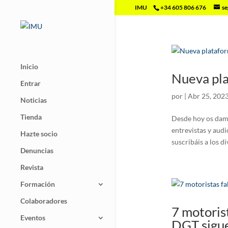
IMU
+34 605 806 676
se
Inicio
Nueva pla
Entrar
por
|
Abr 25, 202
Noticias
Tienda
Desde hoy os dam
entrevistas y audi
Hazte socio
suscribáis a los d
Denuncias
Revista
Formación
Colaboradores
7 motorist
Eventos
DGT sigu