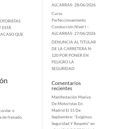
ALCARRAS- 28/06/2026
Curso
Perfeccionamiento
MOTORISTAS
Conducción Nivel I –
T ESTÁ
ALCARRAS- 27/06/2026
FRACASO QUE
DENUNCIA AL TITULAR
DE LA CARRETERA N-
120 POR PONER EN
PELIGRO LA
SEGURIDAD
ión
Comentarios
recientes
Manifestación Masiva
De Motoristas En
Madrid El 15 De
ecordar o
Septiembre: "Exigimos
ma de frenado,
Seguridad Y Respeto"
en