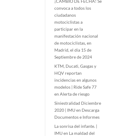
¡CAMBIO DE FECHA! Se
convoca a todos los
ciudadanos
motociclistas a
participar en la
manifestación nacional
de motociclistas, en
Madrid, el día 15 de
Septiembre de 2024
KTM, Ducati, Gasgas y
HQV reportan
incidencias en algunos
modelos | Ride Safe 77
en
Alerta de riesgo
Siniestralidad Diciembre
2020 | IMU
en
Descarga
Documentos e Informes
La sonrisa del infante. |
IMU
en
La maldad del