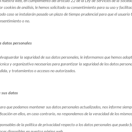
 a nuestra web, en cumplimiento del artículo 22 de la Ley de Servicios de la Socied
ar cookies de análisis, le hemos solicitado su consentimiento para su uso y facilit
todo caso se instalarán pasado un plazo de tiempo prudencial para que el usuario
onsentimiento o no.
s datos personales
salvaguardar la seguridad de sus datos personales, le informamos que hemos adop
cnica y organizativa necesarias para garantizar la seguridad de los datos person
rdida, y tratamientos o accesos no autorizados.
e sus datos
ara que podamos mantener sus datos personales actualizados, nos informe siemp
icación en ellos, en caso contrario, no respondemos de la veracidad de los mismos
nsables de la política de privacidad respecto a los datos personales que pueda fac
aces disponibles en nuestra página web.