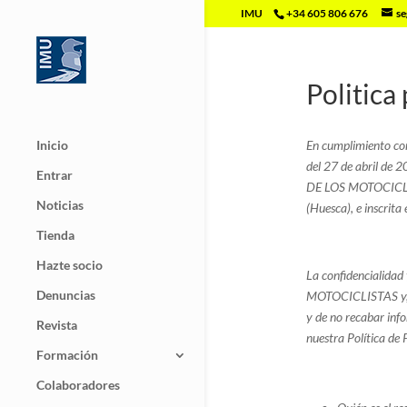
IMU
+34 605 806 676
se
Politica
Inicio
En cumplimiento c
del 27 de abril de
Entrar
DE LOS MOTOCICL
Noticias
(Huesca), e inscrita
Tienda
Hazte socio
La confidencialid
Denuncias
MOTOCICLISTAS y, e
y de no recabar inf
Revista
nuestra Política de 
Formación
Colaboradores