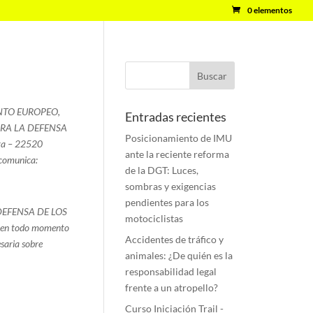
0 elementos
MENTO EUROPEO,
Entradas recientes
 PARA LA DEFENSA
Posicionamiento de IMU
aga – 22520
ante la reciente reforma
 comunica:
de la DGT: Luces,
sombras y exigencias
pendientes para los
A DEFENSA DE LOS
motociclistas
o en todo momento
Accidentes de tráfico y
saria sobre
animales: ¿De quién es la
responsabilidad legal
frente a un atropello?
Curso Iniciación Trail -