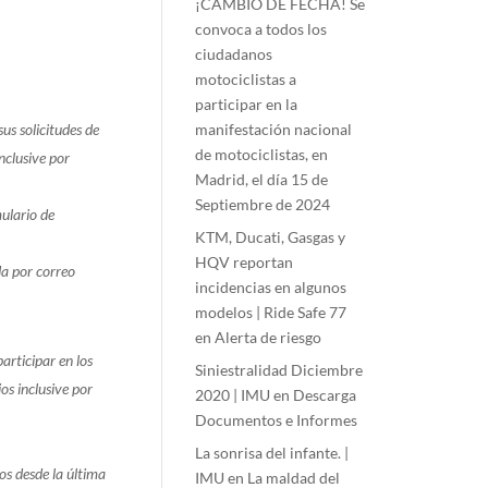
¡CAMBIO DE FECHA! Se
convoca a todos los
ciudadanos
motociclistas a
participar en la
us solicitudes de
manifestación nacional
de motociclistas, en
nclusive por
Madrid, el día 15 de
Septiembre de 2024
mulario de
KTM, Ducati, Gasgas y
HQV reportan
da por correo
incidencias en algunos
modelos | Ride Safe 77
en
Alerta de riesgo
articipar en los
Siniestralidad Diciembre
os inclusive por
2020 | IMU
en
Descarga
Documentos e Informes
La sonrisa del infante. |
os desde la última
IMU
en
La maldad del