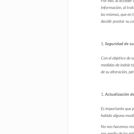
Por ello, al acceder
Información, al trat
las mismas, que en 
decidir prestar su c
Seguridad de su
Con el objetivo de 
medidas de índole té
de su alteración, pé
Actualización d
Es importante que p
habido alguna modif
No nos hacemos respo
por medio de los enl