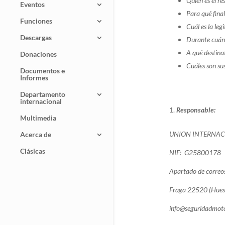
Quién es el re
Eventos
Para qué fina
Funciones
Cuál es la leg
Descargas
Durante cuán
A qué destina
Donaciones
Cuáles son su
Documentos e
Informes
Departamento
internacional
Responsable:
Multimedia
UNION INTERNAC
Acerca de
Clásicas
NIF: G25800178
Apartado de correo
Fraga 22520 (Hues
info@seguridadmotoc