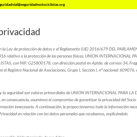
guridadvial@seguridadmotociclistas.org
 privacidad
on la Lay de protección de datos y el Reglamento (UE) 2016/679 DEL PARLA
 2016 relativo a la protección de las personas físicas, UNION INTERNACIONAL
ISTAS, con
NIF: G25800178, con dirección postal en Aptdo. de correos 34, Fr
 en el Registro Nacional de Asociaciones, Grupo I, Sección I, nº nacional: 609076,
ad y la seguridad son valores primordiales de UNION INTERNACIONAL PARA L
n consecuencia, asumimos el compromiso de garantizar la privacidad del Soci
ormación innecesaria. A continuación, le proporcionamos toda la información nece
Privacidad en relación con los datos personales que recabamos, explicándole: