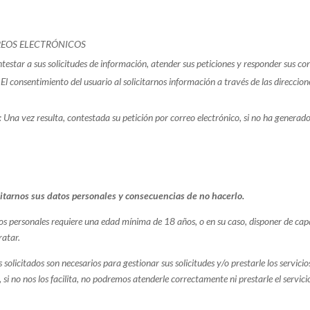
REOS ELECTRÓNICOS
testar a sus solicitudes de información, atender sus peticiones y responder sus c
El consentimiento del usuario al solicitarnos información a través de las direccion
 Una vez resulta, contestada su petición por correo electrónico, si no ha generad
litarnos sus datos personales y consecuencias de no hacerlo.
os personales requiere una edad mínima de 18 años, o en su caso, disponer de cap
ratar.
 solicitados son necesarios para gestionar sus solicitudes y/o prestarle los servici
, si no nos los facilita, no podremos atenderle correctamente ni prestarle el servic