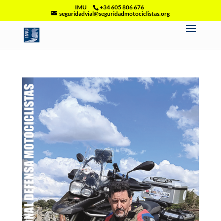
IMU
+34 605 806 676
seguridadvial@seguridadmotociclistas.org