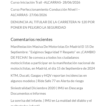
Curso Iniciación Trail -ALCARRAS- 28/06/2026
Curso Perfeccionamiento Conducción Nivel I –
ALCARRAS- 27/06/2026
DENUNCIA AL TITULAR DE LA CARRETERA N-120 POR
PONER EN PELIGRO LA SEGURIDAD
Comentarios recientes
Manifestación Masiva De Motoristas En Madrid El 15 De
Septiembre: "Exigimos Seguridad Y Respeto"
en
¡CAMBIO
DE FECHA! Se convoca a todos los ciudadanos
motociclistas a participar en la manifestación nacional de
motociclistas, en Madrid, el día 15 de Septiembre de 2024
KTM, Ducati, Gasgas y HQV reportan incidencias en
algunos modelos | Ride Safe 77
en
Alerta de riesgo
Siniestralidad Diciembre 2020 | IMU
en
Descarga
Documentos e Informes
La sonrisa del infante. | IMU
en
La maldad del diablo y el
maltratador infantil