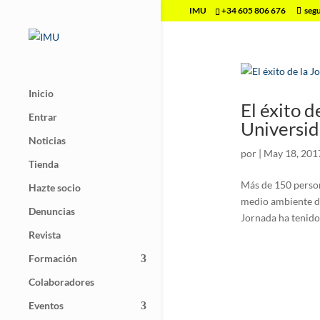
IMU
+34 605 806 676
seg
Inicio
El éxito d
Entrar
Universid
Noticias
por
|
May 18, 201
Tienda
Más de 150 person
Hazte socio
medio ambiente de
Denuncias
Jornada ha tenido
Revista
Formación
Colaboradores
Eventos