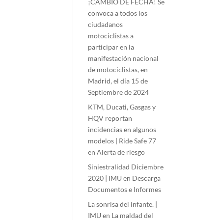
¡CAMBIO DE FECHA! Se
convoca a todos los
ciudadanos
motociclistas a
participar en la
manifestación nacional
de motociclistas, en
Madrid, el día 15 de
Septiembre de 2024
KTM, Ducati, Gasgas y
HQV reportan
incidencias en algunos
modelos | Ride Safe 77
en
Alerta de riesgo
Siniestralidad Diciembre
2020 | IMU
en
Descarga
Documentos e Informes
La sonrisa del infante. |
IMU
en
La maldad del