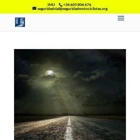
IMU
+34 605 806 676
seguridadvial@seguridadmotociclistas.org