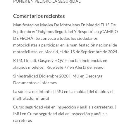
PONER EN PELIGRO LA SEGURIDAD
Comentarios recientes
Manifestación Masiva De Motoristas En Madrid El 15 De
Septiembre: "Exigimos Seguridad Y Respeto"
en
¡CAMBIO
DE FECHA! Se convoca a todos los ciudadanos
motociclistas a participar en la manifestación nacional de
motociclistas, en Madrid, el día 15 de Septiembre de 2024
KTM, Ducati, Gasgas y HQV reportan incidencias en
algunos modelos | Ride Safe 77
en
Alerta de riesgo
Siniestralidad Diciembre 2020 | IMU
en
Descarga
Documentos e Informes
La sonrisa del infante. | IMU
en
La maldad del diablo y el
maltratador infantil
Curso seguridad vial en inspección y análisis carreteras. |
IMU
en
Curso seguridad vial en inspección y análisis
carreteras