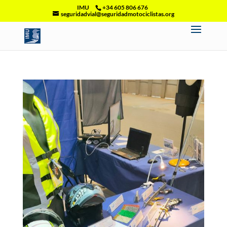
IMU
+34 605 806 676
seguridadvial@seguridadmotociclistas.org