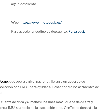
algun descuento.
Web:
https://www.motobasic.es/
Para acceder al código de descuento.
Pulsa aquí.
Tecno
, que opera a nivel nacional, llegan a un acuerdo de
boración con I.M.U. para ayudar a luchar contra los accidentes de
co.
 cliente de fibra y al menos una línea móvil
que se de de alta y
re a IMU
, sea socio de la asociación o no, GenTecno donará a la