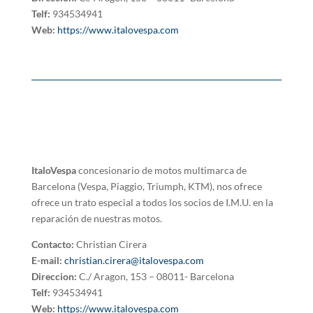
Telf:
934534941
Web:
https://www.italovespa.com
ItaloVespa
concesionario de motos multimarca de
Barcelona (Vespa, Piaggio, Triumph, KTM), nos ofrece
ofrece un trato especial a todos los socios de I.M.U. en la
reparación de nuestras motos.
Contacto:
Christian Cirera
E-mail:
christian.cirera@italovespa.com
Direccion:
C./ Aragon, 153 – 08011- Barcelona
Telf:
934534941
Web:
https://www.italovespa.com