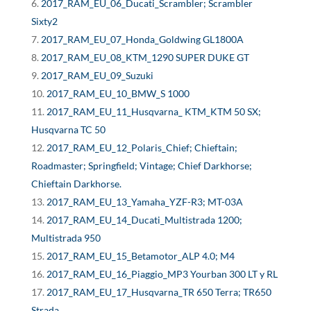
2017_RAM_EU_06_Ducati_Scrambler; Scrambler
Sixty2
2017_RAM_EU_07_Honda_Goldwing GL1800A
2017_RAM_EU_08_KTM_1290 SUPER DUKE GT
2017_RAM_EU_09_Suzuki
2017_RAM_EU_10_BMW_S 1000
2017_RAM_EU_11_Husqvarna_ KTM_KTM 50 SX;
Husqvarna TC 50
2017_RAM_EU_12_Polaris_Chief; Chieftain;
Roadmaster; Springfield; Vintage; Chief Darkhorse;
Chieftain Darkhorse.
2017_RAM_EU_13_Yamaha_YZF-R3; MT-03A
2017_RAM_EU_14_Ducati_Multistrada 1200;
Multistrada 950
2017_RAM_EU_15_Betamotor_ALP 4.0; M4
2017_RAM_EU_16_Piaggio_MP3 Yourban 300 LT y RL
2017_RAM_EU_17_Husqvarna_TR 650 Terra; TR650
Strada