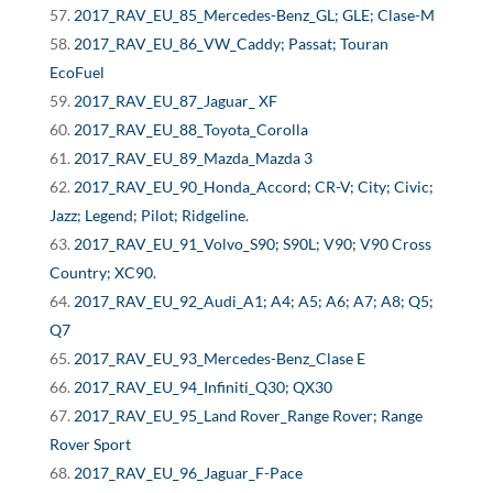
2017_RAV_EU_85_Mercedes-Benz_GL; GLE; Clase-M
2017_RAV_EU_86_VW_Caddy; Passat; Touran
EcoFuel
2017_RAV_EU_87_Jaguar_ XF
2017_RAV_EU_88_Toyota_Corolla
2017_RAV_EU_89_Mazda_Mazda 3
2017_RAV_EU_90_Honda_Accord; CR-V; City; Civic;
Jazz; Legend; Pilot; Ridgeline.
2017_RAV_EU_91_Volvo_S90; S90L; V90; V90 Cross
Country; XC90.
2017_RAV_EU_92_Audi_A1; A4; A5; A6; A7; A8; Q5;
Q7
2017_RAV_EU_93_Mercedes-Benz_Clase E
2017_RAV_EU_94_Infiniti_Q30; QX30
2017_RAV_EU_95_Land Rover_Range Rover; Range
Rover Sport
2017_RAV_EU_96_Jaguar_F-Pace