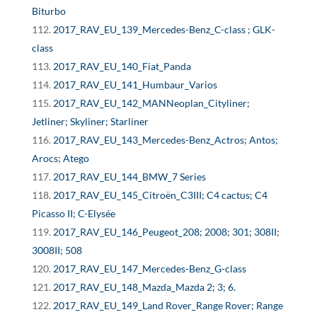
Biturbo
2017_RAV_EU_139_Mercedes-Benz_C-class ; GLK-
class
2017_RAV_EU_140_Fiat_Panda
2017_RAV_EU_141_Humbaur_Varios
2017_RAV_EU_142_MANNeoplan_Cityliner;
Jetliner; Skyliner; Starliner
2017_RAV_EU_143_Mercedes-Benz_Actros; Antos;
Arocs; Atego
2017_RAV_EU_144_BMW_7 Series
2017_RAV_EU_145_Citroën_C3III; C4 cactus; C4
Picasso II; C-Elysée
2017_RAV_EU_146_Peugeot_208; 2008; 301; 308II;
3008II; 508
2017_RAV_EU_147_Mercedes-Benz_G-class
2017_RAV_EU_148_Mazda_Mazda 2; 3; 6.
2017_RAV_EU_149_Land Rover_Range Rover; Range