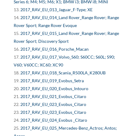
Series 6; M4; M5; M6; X1; BMW i3; BMW i8; MINI
2017_RAV_EU_013_Jaguar_F-Type; XE
2017_RAV_EU_014_Land Rover_Range Rover; Range
Rover Sport; Range Rover Evoque
2017_RAV_EU_015_Land Rover_Range Rover; Range
Rover Sport; Discovery Sport
2017_RAV_EU_016_Porsche_Macan
2017_RAV_EU_017_Volvo_S60; S60CC; S60L; S90;
V60; V60CC; XC60; XC90
2017_RAV_EU_018_Scania_R500LA_K280UB
2017_RAV_EU_019_Evobus_Setra
2017_RAV_EU_020_Evobus_Intouro
2017_RAV_EU_021_Evobus_Citaro
2017_RAV_EU_023_Evobus_Citaro
2017_RAV_EU_023_Evobus_Citaro
2017_RAV_EU_024_Evobus _Citaro
2017_RAV_EU_025_Mercedes-Benz_Actros; Antos;
Arocs