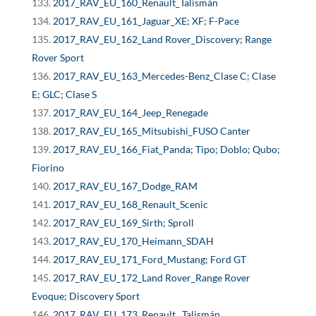
2017_RAV_EU_160_Renault_Talismán
2017_RAV_EU_161_Jaguar_XE; XF; F-Pace
2017_RAV_EU_162_Land Rover_Discovery; Range
Rover Sport
2017_RAV_EU_163_Mercedes-Benz_Clase C; Clase
E; GLC; Clase S
2017_RAV_EU_164_Jeep_Renegade
2017_RAV_EU_165_Mitsubishi_FUSO Canter
2017_RAV_EU_166_Fiat_Panda; Tipo; Doblo; Qubo;
Fiorino
2017_RAV_EU_167_Dodge_RAM
2017_RAV_EU_168_Renault_Scenic
2017_RAV_EU_169_Sirth; Sproll
2017_RAV_EU_170_Heimann_SDAH
2017_RAV_EU_171_Ford_Mustang; Ford GT
2017_RAV_EU_172_Land Rover_Range Rover
Evoque; Discovery Sport
2017_RAV_EU_173_Renault _Talismán