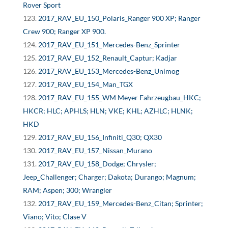
Rover Sport
2017_RAV_EU_150_Polaris_Ranger 900 XP; Ranger
Crew 900; Ranger XP 900.
2017_RAV_EU_151_Mercedes-Benz_Sprinter
2017_RAV_EU_152_Renault_Captur; Kadjar
2017_RAV_EU_153_Mercedes-Benz_Unimog
2017_RAV_EU_154_Man_TGX
2017_RAV_EU_155_WM Meyer Fahrzeugbau_HKC;
HKCR; HLC; APHLS; HLN; VKE; KHL; AZHLC; HLNK;
HKD
2017_RAV_EU_156_Infiniti_Q30; QX30
2017_RAV_EU_157_Nissan_Murano
2017_RAV_EU_158_Dodge; Chrysler;
Jeep_Challenger; Charger; Dakota; Durango; Magnum;
RAM; Aspen; 300; Wrangler
2017_RAV_EU_159_Mercedes-Benz_Citan; Sprinter;
Viano; Vito; Clase V