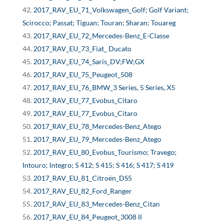
2017_RAV_EU_71_Volkswagen_Golf; Golf Variant;
Scirocco; Passat; Tiguan; Touran; Sharan; Touareg
2017_RAV_EU_72_Mercedes-Benz_E-Classe
2017_RAV_EU_73_Fiat_ Ducato
2017_RAV_EU_74_Saris_DV;FW;GX
2017_RAV_EU_75_Peugeot_508
2017_RAV_EU_76_BMW_3 Series, 5 Series, X5
2017_RAV_EU_77_Evobus_Citaro
2017_RAV_EU_77_Evobus_Citaro
2017_RAV_EU_78_Mercedes-Benz_Atego
2017_RAV_EU_79_Mercedes-Benz_Atego
2017_RAV_EU_80_Evobus_Tourismo; Travego;
Intouro; Integro; S 412; S 415; S 416; S 417; S 419
2017_RAV_EU_81_Citroën_DS5
2017_RAV_EU_82_Ford_Ranger
2017_RAV_EU_83_Mercedes-Benz_Citan
2017_RAV_EU_84_Peugeot_3008 II