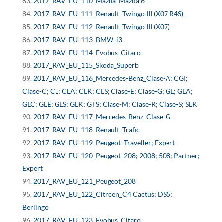
2017_RAV_EU_110_Mazda_Mazda 6
2017_RAV_EU_111_Renault_Twingo III (X07 R4S) _
2017_RAV_EU_112_Renault_Twingo III (X07)
2017_RAV_EU_113_BMW_i3
2017_RAV_EU_114_Evobus_Citaro
2017_RAV_EU_115_Skoda_Superb
2017_RAV_EU_116_Mercedes-Benz_Clase-A; CGI;
Clase-C; CL; CLA; CLK; CLS; Clase-E; Clase-G; GL; GLA;
GLC; GLE; GLS; GLK; GTS; Clase-M; Clase-R; Clase-S; SLK
2017_RAV_EU_117_Mercedes-Benz_Clase-G
2017_RAV_EU_118_Renault_Trafic
2017_RAV_EU_119_Peugeot_Traveller; Expert
2017_RAV_EU_120_Peugeot_208; 2008; 508; Partner;
Expert
2017_RAV_EU_121_Peugeot_208
2017_RAV_EU_122_Citroën_C4 Cactus; DS5;
Berlingo
2017_RAV_EU_123_Evobus_Citaro