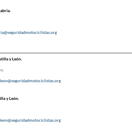
abria.
ria@seguridadmotociclistas.org
illa y León.
io.
ayleon@seguridadmotociclistas.org
lla y León.
ayleon@seguridadmotociclistas.org