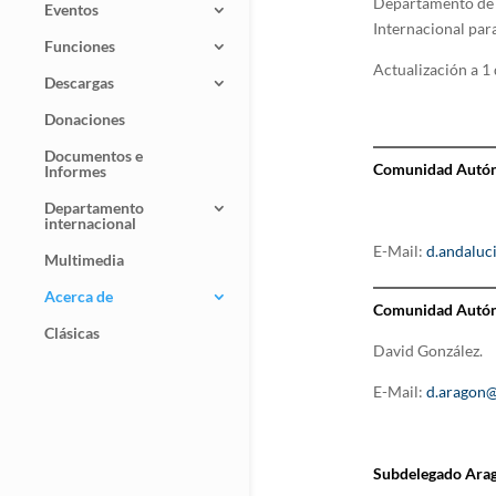
Departamento de S
Eventos
Internacional para
Funciones
Actualización a 1
Descargas
Donaciones
Documentos e
Comunidad Autón
Informes
Departamento
internacional
E-Mail:
d.andaluc
Multimedia
Acerca de
Comunidad Autón
Clásicas
David González.
E-Mail:
d.aragon@
Subdelegado Ara