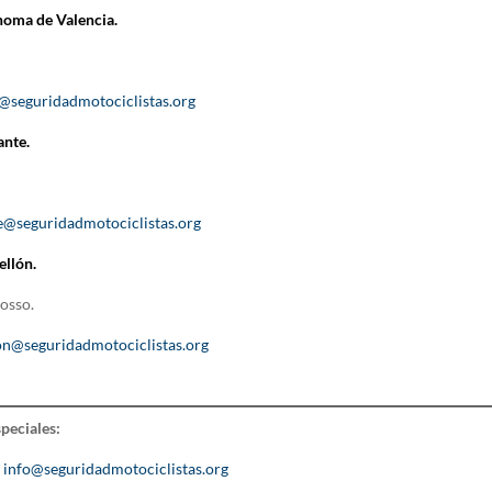
oma de Valencia.
a@seguridadmotociclistas.org
ante.
te@seguridadmotociclistas.org
ellón
.
osso.
lon@seguridadmotociclistas.org
peciales:
:
info@seguridadmotociclistas.org