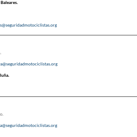
 Baleares.
es@seguridadmotociclistas.org
.
ya@seguridadmotociclistas.org
luña.
o.
ia@seguridadmotociclistas.org