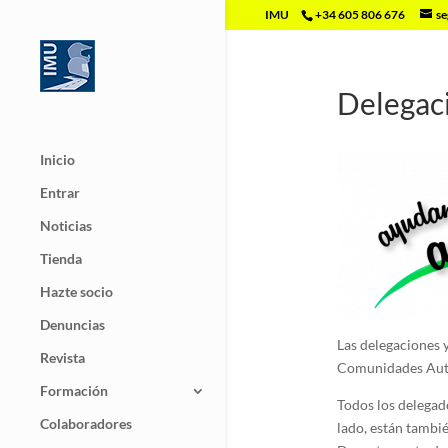
IMU
+34 605 806 676
se
Delegac
Inicio
Entrar
Noticias
Tienda
Hazte socio
Denuncias
Las delegaciones 
Revista
Comunidades Au
Formación
Todos los delegad
Colaboradores
lado, están tambi