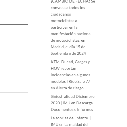
¡CAMBIO DE FECHA! Se
convoca a todos los
ciudadanos
motociclistas a
participar en la
manifestación nacional
de motociclistas, en
Madrid, el día 15 de
Septiembre de 2024
KTM, Ducati, Gasgas y
HQV reportan
incidencias en algunos
modelos | Ride Safe 77
en
Alerta de riesgo
Siniestralidad Diciembre
2020 | IMU
en
Descarga
Documentos e Informes
La sonrisa del infante. |
IMU
en
La maldad del