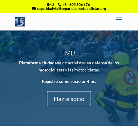
IMU
+34 605 806 676
seguridadvial@seguridadmotociclistas.org
IMU
Plataforma ciudadana
de activistas
en defensa de los
motociclistas
y las motocicletas.
Registro como socio on-line.
Hazte socio