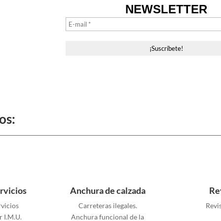
NEWSLETTER
os:
rvicios
Anchura de calzada
Re
rvicios
Carreteras ilegales.
Revi
r I.M.U.
Anchura funcional de la