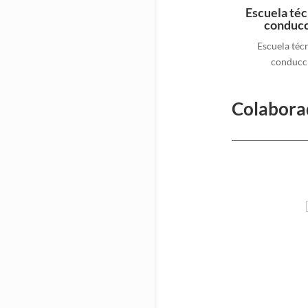
Escuela téc
conduc
Escuela téc
conducc
Colabora