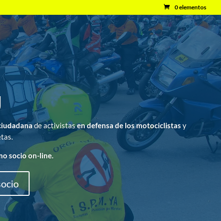
0 elementos
U
ciudadana
de activistas
en defensa de los motociclistas
y
tas.
o socio on-line.
socio