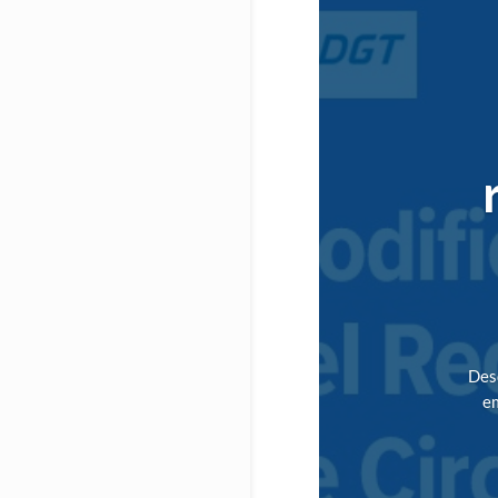
Desd
em