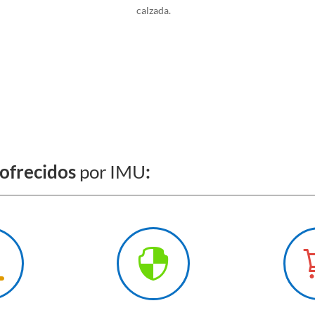
calzada.
 ofrecidos
por IMU
:

