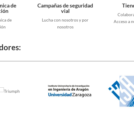
nica de
Campañas de seguridad
Tien
ción
vial
Colabora
nica de
Lucha con nosotros y por
Acceso a n
ión
nosotros
dores: