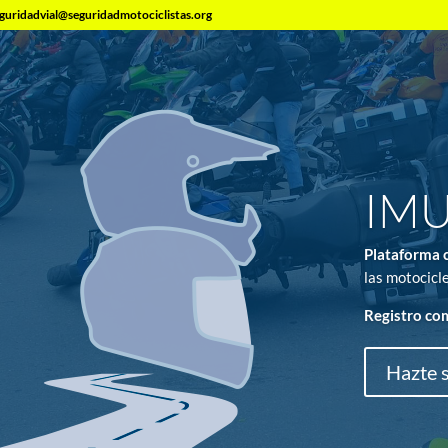
guridadvial@seguridadmotociclistas.org
IM
Plataforma 
las motocicle
Registro com
Hazte 