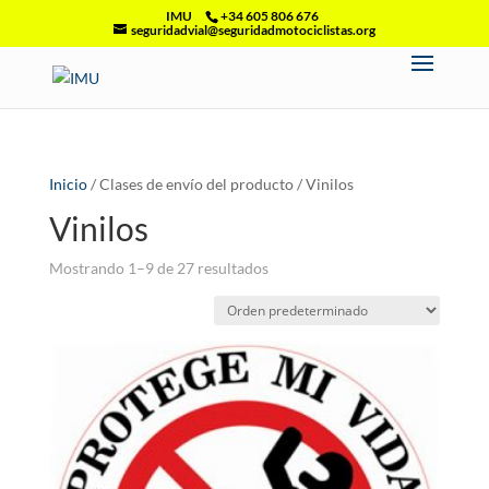
IMU
+34 605 806 676
seguridadvial@seguridadmotociclistas.org
Inicio
/ Clases de envío del producto / Vinilos
Vinilos
Mostrando 1–9 de 27 resultados