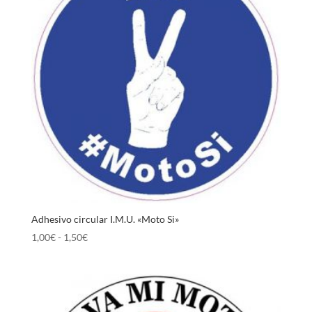
1,50€
Adhesivo circular I.M.U. «Moto Si»
Rango
1,00
€
-
1,50
€
de
precios:
desde
1,00€