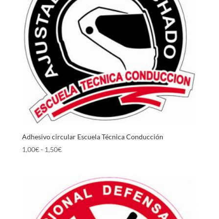
Adhesivo circular Escuela Técnica Conducción
Rango
1,00
€
-
1,50
€
de
precios:
desde
1,00€
hasta
1,50€