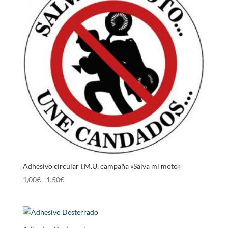
hasta
1,50€
Adhesivo circular I.M.U. campaña «Salva mi moto»
Rango
1,00
€
-
1,50
€
de
precios:
desde
1,00€