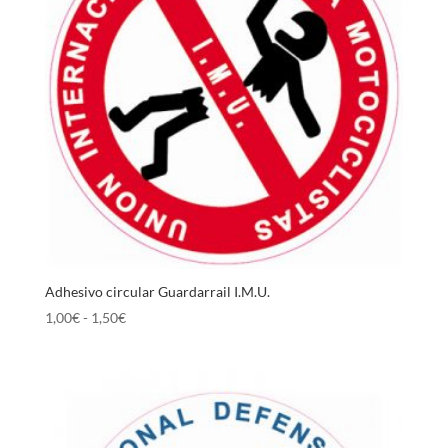
Adhesivo circular Guardarrail I.M.U.
Rango
1,00
€
-
1,50
€
de
precios:
desde
1,00€
hasta