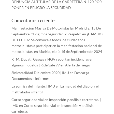
DENUNCIA AL TITULAR DE LA CARRETERA N-120 POR
PONER EN PELIGRO LA SEGURIDAD
Comentarios recientes
Manifestación Masiva De Motoristas En Madrid El 15 De
Septiembre: "Exigimos Seguridad Y Respeto"
en
¡CAMBIO
DE FECHA! Se convoca a todos los ciudadanos
motociclistas a participar en la manifestación nacional de
motociclistas, en Madrid, el día 15 de Septiembre de 2024
KTM, Ducati, Gasgas y HQV reportan incidencias en
algunos modelos | Ride Safe 77
en
Alerta de riesgo
Siniestralidad Diciembre 2020 | IMU
en
Descarga
Documentos e Informes
La sonrisa del infante. | IMU
en
La maldad del diablo y el
maltratador infantil
Curso seguridad vial en inspección y análisis carreteras. |
IMU
en
Curso seguridad vial en inspección y análisis
carreteras