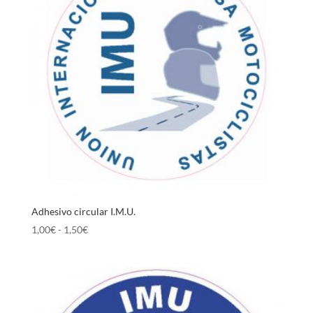
1,50€
Adhesivo circular I.M.U.
Rango
1,00
€
-
1,50
€
de
precios:
desde
1,00€
hasta