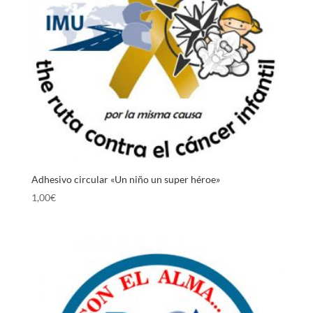
Adhesivo circular «Un niño un super héroe»
1,00
€