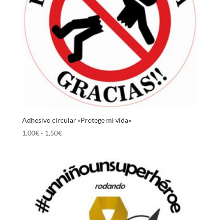
Adhesivo circular «Protege mi vida»
Rango
1,00
€
-
1,50
€
de
precios:
desde
1,00€
hasta
1,50€