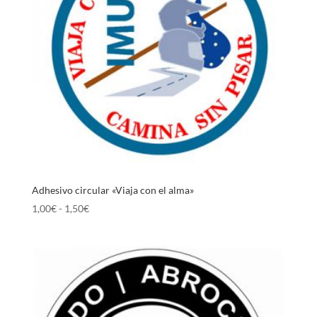
Adhesivo circular «Viaja con el alma»
Rango
1,00
€
-
1,50
€
de
precios:
desde
1,00€
hasta
1,50€