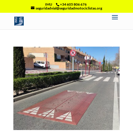
IMU
+34 605 806 676
seguridadvial@seguridadmotociclistas.org