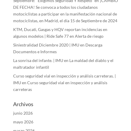
Septiembre: "Exigimos Seguridad Y Respeto"
en
¡CAMBIO
DE FECHA! Se convoca a todos los ciudadanos
motociclistas a participar en la manifestación nacional de
motociclistas, en Madrid, el día 15 de Septiembre de 2024
KTM, Ducati, Gasgas y HQV reportan incidencias en
algunos modelos | Ride Safe 77
en
Alerta de riesgo
Siniestralidad Diciembre 2020 | IMU
en
Descarga
Documentos e Informes
La sonrisa del infante. | IMU
en
La maldad del diablo y el
maltratador infantil
Curso seguridad vial en inspección y análisis carreteras. |
IMU
en
Curso seguridad vial en inspección y análisis
carreteras
Archivos
junio 2026
mayo 2026
marzo 2026