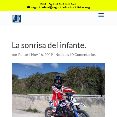
IMU
+34 605 806 676
seguridadvial@seguridadmotociclistas.org
La sonrisa del infante.
por
Editor
|
Nov 16, 2019
|
Noticias
|
0 Comentarios