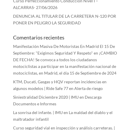
Curso Perfeccionamiento Conducción Nivel I –
ALCARRAS- 27/06/2026
DENUNCIA AL TITULAR DE LA CARRETERA N-120 POR
PONER EN PELIGRO LA SEGURIDAD
Comentarios recientes
Manifestación Masiva De Motoristas En Madrid El 15 De
Septiembre: "Exigimos Seguridad Y Respeto"
en
¡CAMBIO
DE FECHA! Se convoca a todos los ciudadanos
motociclistas a participar en la manifestación nacional de
motociclistas, en Madrid, el día 15 de Septiembre de 2024
KTM, Ducati, Gasgas y HQV reportan incidencias en
algunos modelos | Ride Safe 77
en
Alerta de riesgo
Siniestralidad Diciembre 2020 | IMU
en
Descarga
Documentos e Informes
La sonrisa del infante. | IMU
en
La maldad del diablo y el
maltratador infantil
Curso seguridad vial en inspección y análisis carreteras. |