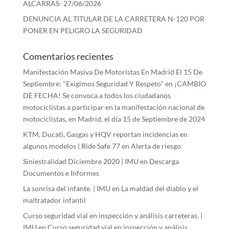
ALCARRAS- 27/06/2026
DENUNCIA AL TITULAR DE LA CARRETERA N-120 POR
PONER EN PELIGRO LA SEGURIDAD
Comentarios recientes
Manifestación Masiva De Motoristas En Madrid El 15 De
Septiembre: "Exigimos Seguridad Y Respeto"
en
¡CAMBIO
DE FECHA! Se convoca a todos los ciudadanos
motociclistas a participar en la manifestación nacional de
motociclistas, en Madrid, el día 15 de Septiembre de 2024
KTM, Ducati, Gasgas y HQV reportan incidencias en
algunos modelos | Ride Safe 77
en
Alerta de riesgo
Siniestralidad Diciembre 2020 | IMU
en
Descarga
Documentos e Informes
La sonrisa del infante. | IMU
en
La maldad del diablo y el
maltratador infantil
Curso seguridad vial en inspección y análisis carreteras. |
IMU
en
Curso seguridad vial en inspección y análisis