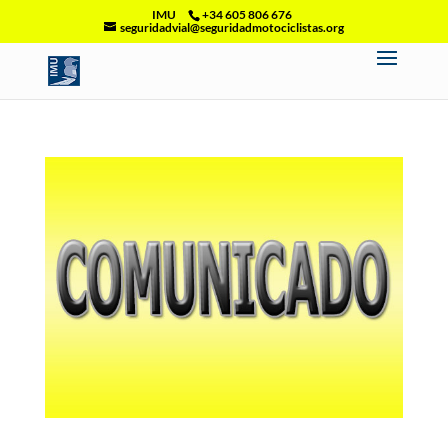
IMU
+34 605 806 676
seguridadvial@seguridadmotociclistas.org