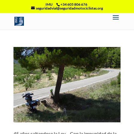
IMU
+34 605 806 676
seguridadvial@seguridadmotociclistas.org
45 años saltandose la Ley… Con la impunidad de la