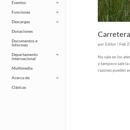
Eventos
Funciones
Descargas
Donaciones
Carreteras
Documentos e
por
Editor
|
Feb 2
Informes
Departamento
No sale en los ate
internacional
y tampoco sale la
Multimedia
razones pueden exi
Acerca de
Clásicas