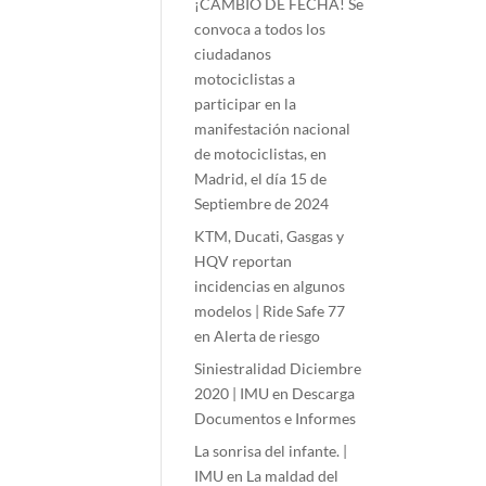
¡CAMBIO DE FECHA! Se
convoca a todos los
ciudadanos
motociclistas a
participar en la
manifestación nacional
de motociclistas, en
Madrid, el día 15 de
Septiembre de 2024
KTM, Ducati, Gasgas y
HQV reportan
incidencias en algunos
modelos | Ride Safe 77
en
Alerta de riesgo
Siniestralidad Diciembre
2020 | IMU
en
Descarga
Documentos e Informes
La sonrisa del infante. |
IMU
en
La maldad del