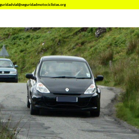
guridadvial@seguridadmotociclistas.org