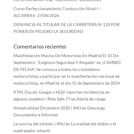
Curso Perfeccionamiento Conducción Nivel I –
ALCARRAS- 27/06/2026
DENUNCIA AL TITULAR DE LA CARRETERA N-120 POR
PONER EN PELIGRO LA SEGURIDAD
Comentarios recientes
Manifestación Masiva De Motoristas En Madrid El 15 De
Septiembre: "Exigimos Seguridad Y Respeto"
en
¡CAMBIO
DE FECHA! Se convoca a todos los ciudadanos
motociclistas a participar en la manifestación nacional de
motociclistas, en Madrid, el día 15 de Septiembre de 2024
KTM, Ducati, Gasgas y HQV reportan incidencias en
algunos modelos | Ride Safe 77
en
Alerta de riesgo
Siniestralidad Diciembre 2020 | IMU
en
Descarga
Documentos e Informes
La sonrisa del infante. | IMU
en
La maldad del diablo y el
maltratador infantil