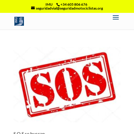
IMU
+34 605 806 676
seguridadvial@seguridadmotociclistas.org
S.O.S se buscan …