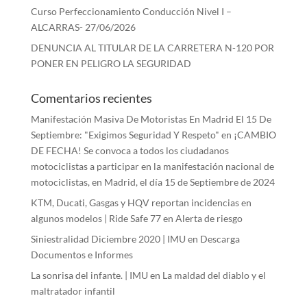
Curso Perfeccionamiento Conducción Nivel I –
ALCARRAS- 27/06/2026
DENUNCIA AL TITULAR DE LA CARRETERA N-120 POR
PONER EN PELIGRO LA SEGURIDAD
Comentarios recientes
Manifestación Masiva De Motoristas En Madrid El 15 De
Septiembre: "Exigimos Seguridad Y Respeto"
en
¡CAMBIO
DE FECHA! Se convoca a todos los ciudadanos
motociclistas a participar en la manifestación nacional de
motociclistas, en Madrid, el día 15 de Septiembre de 2024
KTM, Ducati, Gasgas y HQV reportan incidencias en
algunos modelos | Ride Safe 77
en
Alerta de riesgo
Siniestralidad Diciembre 2020 | IMU
en
Descarga
Documentos e Informes
La sonrisa del infante. | IMU
en
La maldad del diablo y el
maltratador infantil