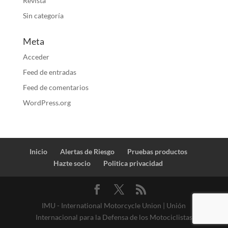
Revista
Sin categoría
Meta
Acceder
Feed de entradas
Feed de comentarios
WordPress.org
Inicio
Alertas de Riesgo
Pruebas productos
Hazte socio
Politica privacidad
IMU - International Motorcycle Union | Unión
Internacional para la Defensa de los Motociclistas