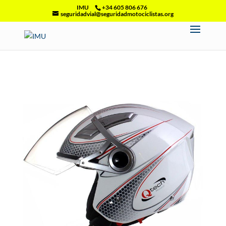
IMU
+34 605 806 676
seguridadvial@seguridadmotociclistas.org