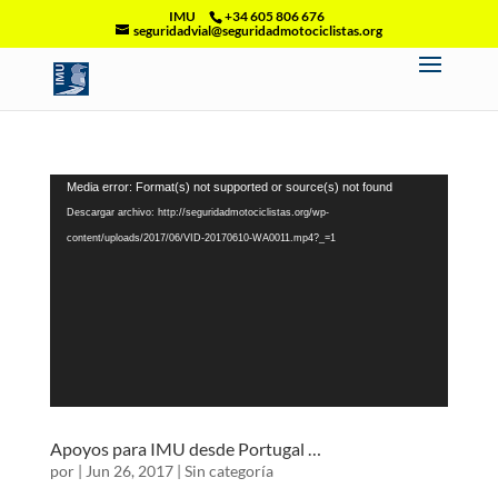
IMU
+34 605 806 676
seguridadvial@seguridadmotociclistas.org
Reproductor
Media error: Format(s) not supported or source(s) not found
de
Descargar archivo: http://seguridadmotociclistas.org/wp-
vídeo
content/uploads/2017/06/VID-20170610-WA0011.mp4?_=1
Apoyos para IMU desde Portugal …
por
|
Jun 26, 2017
|
Sin categoría