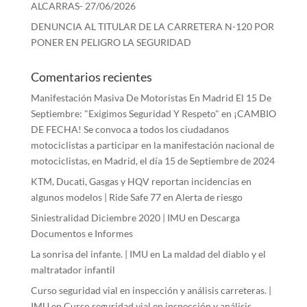
ALCARRAS- 27/06/2026
DENUNCIA AL TITULAR DE LA CARRETERA N-120 POR
PONER EN PELIGRO LA SEGURIDAD
Comentarios recientes
Manifestación Masiva De Motoristas En Madrid El 15 De
Septiembre: "Exigimos Seguridad Y Respeto"
en
¡CAMBIO
DE FECHA! Se convoca a todos los ciudadanos
motociclistas a participar en la manifestación nacional de
motociclistas, en Madrid, el día 15 de Septiembre de 2024
KTM, Ducati, Gasgas y HQV reportan incidencias en
algunos modelos | Ride Safe 77
en
Alerta de riesgo
Siniestralidad Diciembre 2020 | IMU
en
Descarga
Documentos e Informes
La sonrisa del infante. | IMU
en
La maldad del diablo y el
maltratador infantil
Curso seguridad vial en inspección y análisis carreteras. |
IMU
en
Curso seguridad vial en inspección y análisis