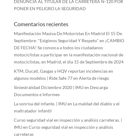
DENUNCIA AL TITULAR DE LA CARRETERA N-120 POR
PONER EN PELIGRO LA SEGURIDAD
Comentarios recientes
Manifestación Masiva De Motoristas En Madrid El 15 De
Septiembre: "Exigimos Seguridad Y Respeto"
en
¡CAMBIO
DE FECHA! Se convoca a todos los ciudadanos
motociclistas a participar en la manifestación nacional de
motociclistas, en Madrid, el día 15 de Septiembre de 2024
KTM, Ducati, Gasgas y HQV reportan incidencias en
algunos modelos | Ride Safe 77
en
Alerta de riesgo
Siniestralidad Diciembre 2020 | IMU
en
Descarga
Documentos e Informes
La sonrisa del infante. | IMU
en
La maldad del diablo y el
maltratador infantil
Curso seguridad vial en inspección y análisis carreteras. |
IMU
en
Curso seguridad vial en inspección y análisis
carreteras