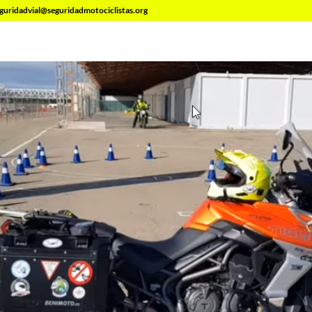
guridadvial@seguridadmotociclistas.org