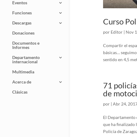
Eventos
Funciones
Curso Pol
Descargas
por
Editor
|
Nov 1
Donaciones
Documentos e
Compartir el espac
Informes
básicas… seguimos
Departamento
sentido en 4,5 metr
internacional
Multimedia
Acerca de
71 policí
de motoci
Clásicas
por
|
Abr 24, 201
El Departamento d
que ha finalizado 
Policía de Zaragoz