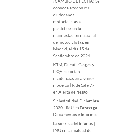
¡CAMBIO DE FECHA! Se
convoca a todos los
ciudadanos
motociclistas a
participar en la
manifestación nacional
de motociclistas, en
Madrid, el día 15 de
Septiembre de 2024
KTM, Ducati, Gasgas y
HQV reportan
incidencias en algunos
modelos | Ride Safe 77
en
Alerta de riesgo
Siniestralidad Diciembre
2020 | IMU
en
Descarga
Documentos e Informes
La sonrisa del infante. |
IMU
en
La maldad del