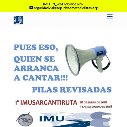
IMU
+34 605 806 676
seguridadvial@seguridadmotociclistas.org