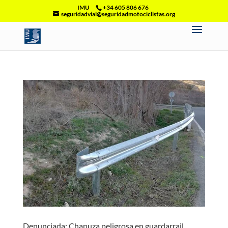
IMU
+34 605 806 676
seguridadvial@seguridadmotociclistas.org
Denunciada: Chapuza peligrosa en guardarrail