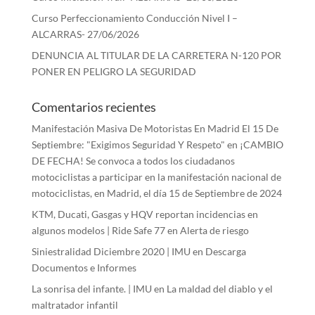
Curso Perfeccionamiento Conducción Nivel I –
ALCARRAS- 27/06/2026
DENUNCIA AL TITULAR DE LA CARRETERA N-120 POR
PONER EN PELIGRO LA SEGURIDAD
Comentarios recientes
Manifestación Masiva De Motoristas En Madrid El 15 De
Septiembre: "Exigimos Seguridad Y Respeto"
en
¡CAMBIO
DE FECHA! Se convoca a todos los ciudadanos
motociclistas a participar en la manifestación nacional de
motociclistas, en Madrid, el día 15 de Septiembre de 2024
KTM, Ducati, Gasgas y HQV reportan incidencias en
algunos modelos | Ride Safe 77
en
Alerta de riesgo
Siniestralidad Diciembre 2020 | IMU
en
Descarga
Documentos e Informes
La sonrisa del infante. | IMU
en
La maldad del diablo y el
maltratador infantil