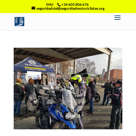
IMU
+34 605 806 676
seguridadvial@seguridadmotociclistas.org