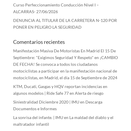
Curso Perfeccionamiento Conducción Nivel I –
ALCARRAS- 27/06/2026
DENUNCIA AL TITULAR DE LA CARRETERA N-120 POR
PONER EN PELIGRO LA SEGURIDAD
Comentarios recientes
Manifestación Masiva De Motoristas En Madrid El 15 De
Septiembre: "Exigimos Seguridad Y Respeto"
en
¡CAMBIO
DE FECHA! Se convoca a todos los ciudadanos
motociclistas a participar en la manifestación nacional de
motociclistas, en Madrid, el día 15 de Septiembre de 2024
KTM, Ducati, Gasgas y HQV reportan incidencias en
algunos modelos | Ride Safe 77
en
Alerta de riesgo
Siniestralidad Diciembre 2020 | IMU
en
Descarga
Documentos e Informes
La sonrisa del infante. | IMU
en
La maldad del diablo y el
maltratador infantil