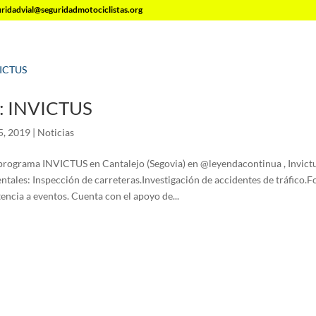
uridadvial@seguridadmotociclistas.org
: INVICTUS
5, 2019
|
Noticias
programa INVICTUS en Cantalejo (Segovia) en @leyendacontinua , Invictu
tales: Inspección de carreteras.Investigación de accidentes de tráfico.
encia a eventos. Cuenta con el apoyo de...