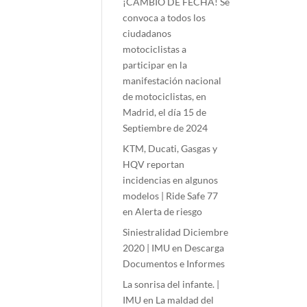
¡CAMBIO DE FECHA! Se
convoca a todos los
ciudadanos
motociclistas a
participar en la
manifestación nacional
de motociclistas, en
Madrid, el día 15 de
Septiembre de 2024
KTM, Ducati, Gasgas y
HQV reportan
incidencias en algunos
modelos | Ride Safe 77
en
Alerta de riesgo
Siniestralidad Diciembre
2020 | IMU
en
Descarga
Documentos e Informes
La sonrisa del infante. |
IMU
en
La maldad del