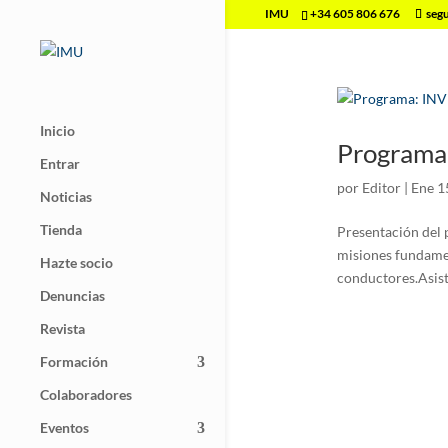
IMU
+34 605 806 676
seg
Inicio
Programa
Entrar
por
Editor
|
Ene 1
Noticias
Tienda
Presentación del 
misiones fundamen
Hazte socio
conductores.Asist
Denuncias
Revista
Formación
Colaboradores
Eventos