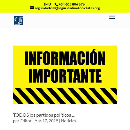
IMU
+34 605 806 676
seguridadvial@seguridadmotociclistas.org
TODOS los partidos políticos …
por
Editor
|
Abr 17, 2019
|
Noticias