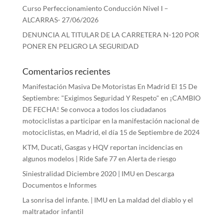
Curso Perfeccionamiento Conducción Nivel I –
ALCARRAS- 27/06/2026
DENUNCIA AL TITULAR DE LA CARRETERA N-120 POR
PONER EN PELIGRO LA SEGURIDAD
Comentarios recientes
Manifestación Masiva De Motoristas En Madrid El 15 De
Septiembre: "Exigimos Seguridad Y Respeto"
en
¡CAMBIO
DE FECHA! Se convoca a todos los ciudadanos
motociclistas a participar en la manifestación nacional de
motociclistas, en Madrid, el día 15 de Septiembre de 2024
KTM, Ducati, Gasgas y HQV reportan incidencias en
algunos modelos | Ride Safe 77
en
Alerta de riesgo
Siniestralidad Diciembre 2020 | IMU
en
Descarga
Documentos e Informes
La sonrisa del infante. | IMU
en
La maldad del diablo y el
maltratador infantil