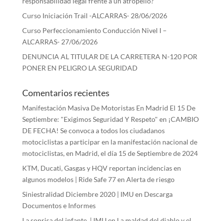
responsabilidad legal frente a un atropello?
Curso Iniciación Trail -ALCARRAS- 28/06/2026
Curso Perfeccionamiento Conducción Nivel I –
ALCARRAS- 27/06/2026
DENUNCIA AL TITULAR DE LA CARRETERA N-120 POR
PONER EN PELIGRO LA SEGURIDAD
Comentarios recientes
Manifestación Masiva De Motoristas En Madrid El 15 De
Septiembre: "Exigimos Seguridad Y Respeto"
en
¡CAMBIO
DE FECHA! Se convoca a todos los ciudadanos
motociclistas a participar en la manifestación nacional de
motociclistas, en Madrid, el día 15 de Septiembre de 2024
KTM, Ducati, Gasgas y HQV reportan incidencias en
algunos modelos | Ride Safe 77
en
Alerta de riesgo
Siniestralidad Diciembre 2020 | IMU
en
Descarga
Documentos e Informes
La sonrisa del infante. | IMU
en
La maldad del diablo y el