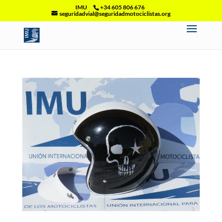
IMU
+34 605 806 676
seguridadvial@seguridadmotociclistas.org