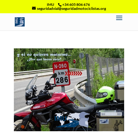
IMU
+34 605 806 676
seguridadvial@seguridadmotociclistas.org