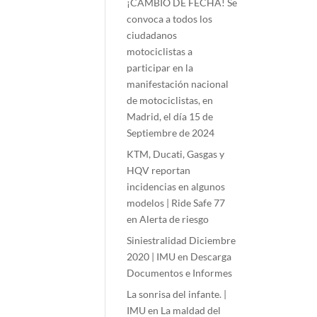
¡CAMBIO DE FECHA! Se
convoca a todos los
ciudadanos
motociclistas a
participar en la
manifestación nacional
de motociclistas, en
Madrid, el día 15 de
Septiembre de 2024
KTM, Ducati, Gasgas y
HQV reportan
incidencias en algunos
modelos | Ride Safe 77
en
Alerta de riesgo
Siniestralidad Diciembre
2020 | IMU
en
Descarga
Documentos e Informes
La sonrisa del infante. |
IMU
en
La maldad del