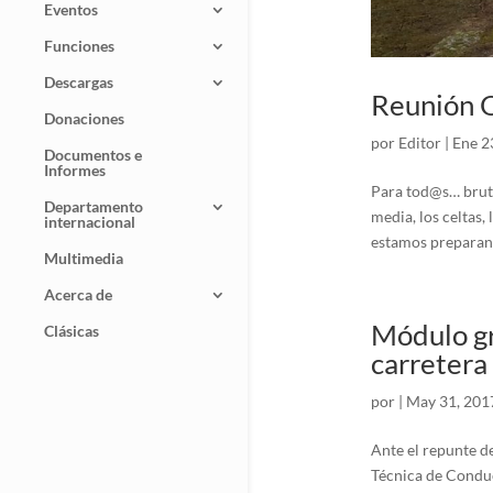
Eventos
Funciones
Descargas
Reunión O
Donaciones
por
Editor
|
Ene 2
Documentos e
Informes
Para tod@s… brut
Departamento
media, los celtas
internacional
estamos preparand
Multimedia
Acerca de
Módulo gr
Clásicas
carretera
por
|
May 31, 201
Ante el repunte de
Técnica de Conduc