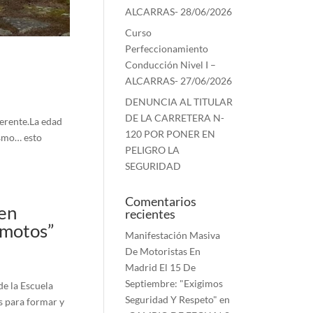
ALCARRAS- 28/06/2026
Curso
Perfeccionamiento
Conducción Nivel I –
ALCARRAS- 27/06/2026
DENUNCIA AL TITULAR
DE LA CARRETERA N-
erente.La edad
120 POR PONER EN
ismo… esto
PELIGRO LA
SEGURIDAD
Comentarios
 en
recientes
 motos”
Manifestación Masiva
De Motoristas En
Madrid El 15 De
Septiembre: "Exigimos
de la Escuela
Seguridad Y Respeto"
en
s para formar y