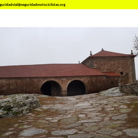
guridadvial@seguridadmotociclistas.org