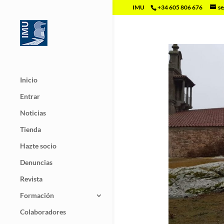
IMU
+34 605 806 676
se
Inicio
Entrar
Noticias
Tienda
Hazte socio
Denuncias
Revista
Formación
Colaboradores