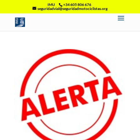
IMU
+34 605 806 676
seguridadvial@seguridadmotociclistas.org