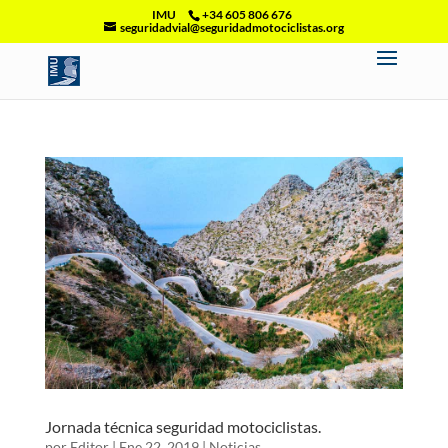
IMU
+34 605 806 676
seguridadvial@seguridadmotociclistas.org
Jornada técnica seguridad motociclistas.
por
Editor
|
Ene 22, 2019
|
Noticias