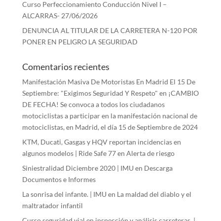
Curso Perfeccionamiento Conducción Nivel I –
ALCARRAS- 27/06/2026
DENUNCIA AL TITULAR DE LA CARRETERA N-120 POR
PONER EN PELIGRO LA SEGURIDAD
Comentarios recientes
Manifestación Masiva De Motoristas En Madrid El 15 De
Septiembre: "Exigimos Seguridad Y Respeto"
en
¡CAMBIO
DE FECHA! Se convoca a todos los ciudadanos
motociclistas a participar en la manifestación nacional de
motociclistas, en Madrid, el día 15 de Septiembre de 2024
KTM, Ducati, Gasgas y HQV reportan incidencias en
algunos modelos | Ride Safe 77
en
Alerta de riesgo
Siniestralidad Diciembre 2020 | IMU
en
Descarga
Documentos e Informes
La sonrisa del infante. | IMU
en
La maldad del diablo y el
maltratador infantil
Curso seguridad vial en inspección y análisis carreteras. |