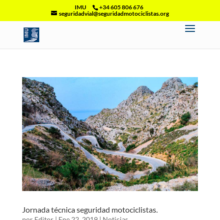
IMU
+34 605 806 676
seguridadvial@seguridadmotociclistas.org
Jornada técnica seguridad motociclistas.
por
Editor
|
Ene 22, 2019
|
Noticias