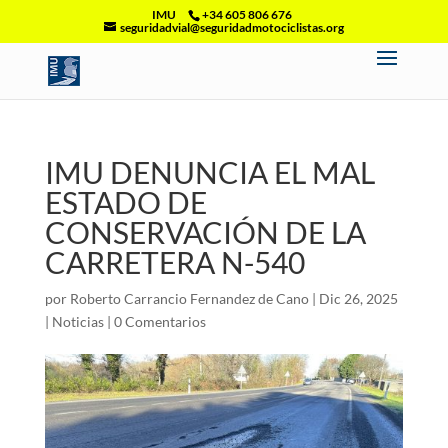
IMU
+34 605 806 676
seguridadvial@seguridadmotociclistas.org
IMU DENUNCIA EL MAL
ESTADO DE
CONSERVACIÓN DE LA
CARRETERA N-540
por
Roberto Carrancio Fernandez de Cano
|
Dic 26, 2025
|
Noticias
|
0 Comentarios