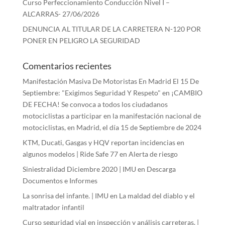
Curso Perfeccionamiento Conducción Nivel I –
ALCARRAS- 27/06/2026
DENUNCIA AL TITULAR DE LA CARRETERA N-120 POR
PONER EN PELIGRO LA SEGURIDAD
Comentarios recientes
Manifestación Masiva De Motoristas En Madrid El 15 De
Septiembre: "Exigimos Seguridad Y Respeto"
en
¡CAMBIO
DE FECHA! Se convoca a todos los ciudadanos
motociclistas a participar en la manifestación nacional de
motociclistas, en Madrid, el día 15 de Septiembre de 2024
KTM, Ducati, Gasgas y HQV reportan incidencias en
algunos modelos | Ride Safe 77
en
Alerta de riesgo
Siniestralidad Diciembre 2020 | IMU
en
Descarga
Documentos e Informes
La sonrisa del infante. | IMU
en
La maldad del diablo y el
maltratador infantil
Curso seguridad vial en inspección y análisis carreteras. |