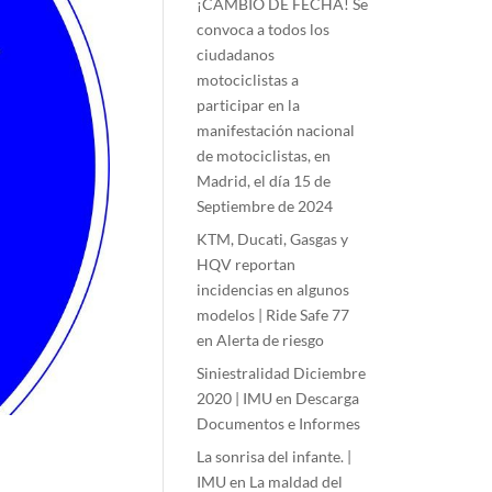
¡CAMBIO DE FECHA! Se
convoca a todos los
ciudadanos
motociclistas a
participar en la
manifestación nacional
de motociclistas, en
Madrid, el día 15 de
Septiembre de 2024
KTM, Ducati, Gasgas y
HQV reportan
incidencias en algunos
modelos | Ride Safe 77
en
Alerta de riesgo
Siniestralidad Diciembre
2020 | IMU
en
Descarga
Documentos e Informes
La sonrisa del infante. |
IMU
en
La maldad del