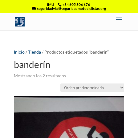
IMU
+34 605 806 676
seguridadvial@seguridadmotociclistas.org
Inicio
/
Tienda
/ Productos etiquetados “banderín”
banderín
Mostrando los 2 resultados