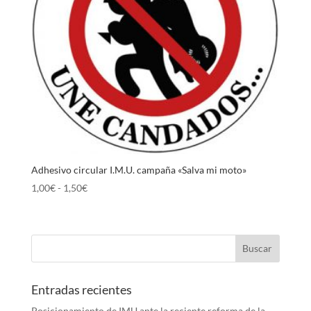
Adhesivo circular I.M.U. campaña «Salva mi moto»
Rango
1,00
€
-
1,50
€
de
precios:
desde
1,00€
hasta
1,50€
Entradas recientes
Posicionamiento de IMU ante la reciente reforma de la