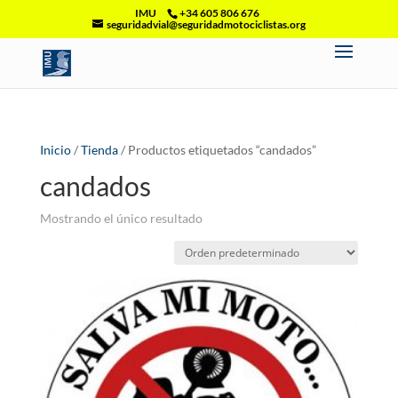
IMU
+34 605 806 676
seguridadvial@seguridadmotociclistas.org
Inicio
/
Tienda
/ Productos etiquetados “candados”
candados
Mostrando el único resultado