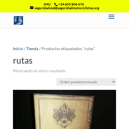
IMU
+34 605 806 676
seguridadvial@seguridadmotociclistas.org
Inicio
/
Tienda
/ Productos etiquetados “rutas”
rutas
Mostrando el único resultado