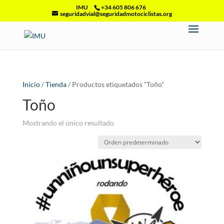
IMU
+34 605 806 676
seguridadvial@seguridadmotociclistas.org
Inicio
/
Tienda
/ Productos etiquetados “Toño”
Toño
Mostrando el único resultado