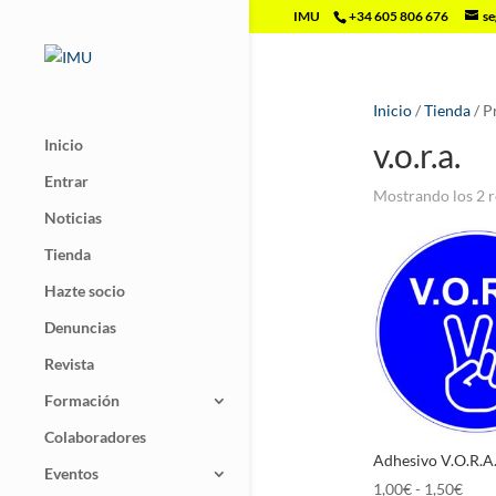
IMU
+34 605 806 676
se
Inicio
/
Tienda
/ P
Inicio
v.o.r.a.
Entrar
Mostrando los 2 r
Noticias
Tienda
Hazte socio
Denuncias
Revista
Formación
Colaboradores
Adhesivo V.O.R.A.
Eventos
Ran
1,00
€
-
1,50
€