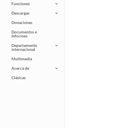
Funciones
de
prec
Descargas
desd
Donaciones
1,00
hast
Documentos e
Informes
1,50
Departamento
internacional
Multimedia
Acerca de
Clásicas