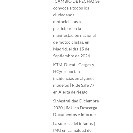
¡CAMBIO DE FECHA! Se
convoca a todos los
ciudadanos
motociclistas a
participar en la
manifestación nacional
de motociclistas, en
Madrid, el día 15 de
Septiembre de 2024
KTM, Ducati, Gasgas y
HQV reportan
incidencias en algunos
modelos | Ride Safe 77
en
Alerta de riesgo
Siniestralidad Diciembre
2020 | IMU
en
Descarga
Documentos e Informes
La sonrisa del infante. |
IMU
en
La maldad del