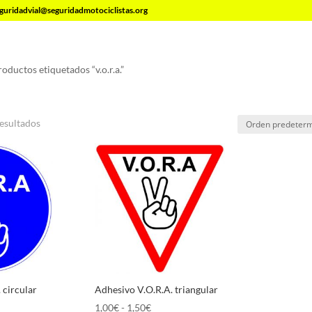
guridadvial@seguridadmotociclistas.org
roductos etiquetados “v.o.r.a.”
esultados
 circular
Adhesivo V.O.R.A. triangular
go
Rango
1,00
€
-
1,50
€